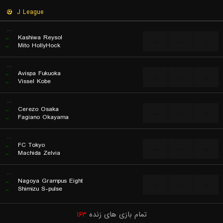
J League
...
..
Kashiwa Reysol
...
...
...
..
Mito HollyHock
...
..
Avispa Fukuoka
...
...
...
..
Vissel Kobe
...
..
Cerezo Osaka
...
...
...
..
Fagiano Okayama
...
..
FC Tokyo
...
...
...
..
Machida Zelvia
...
..
Nagoya Grampus Eight
...
...
...
..
Shimizu S-pulse
تمام بازی های زنده
۱۶۳