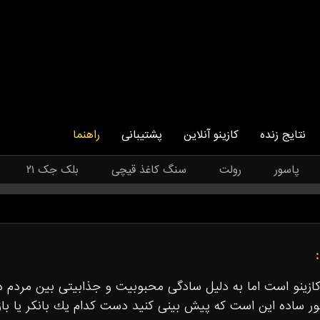
نتایج زنده
کازینو آنلاین
پشتیبانی
راهنما
پاسور
رولت
سنگ کاغذ قیچی
بلک جک ۲۱
كازينو است اما به دليل سادگى محبوبيت و جذابيتى بين مردم دا
ور ساده اين است كه پيش بينى كنيد دست كدام يك بانكر يا با