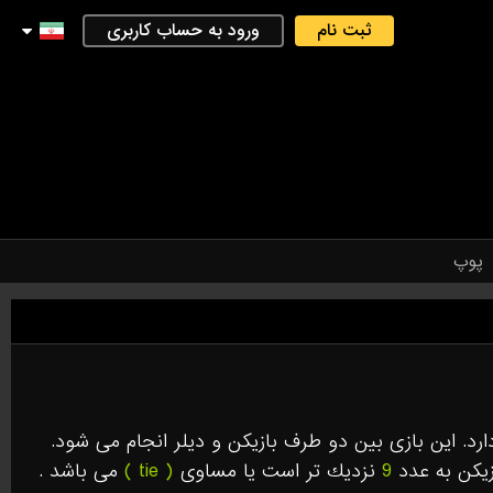
ثبت نام
ورود به حساب کاربری
پوپ
رد. اين بازى بين دو طرف بازيكن و ديلر انجام مى شود.
زيكن به عدد
9
نزديك تر است يا مساوى
( tie )
مى باشد .