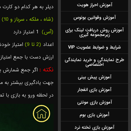
آموزش احراز هویت
ديلر به هر كدام دو كارت
آموزش وقوانين بونوس
(شاه ، ملكه ، سرباز و 10)
ه
آموزش روش دریافت لينک براى
(آس)
1 امتياز دارد
زيرمجموعه گيرى
اعداد
(2 تا 9)
امتياز خودش
شرایط و ضوابط عضویت VIP
ارزش دست با جمع امتيا
طرح نمايندگى و خريد نمايندگى
اختصاصى
نکته :
اگر جمع شمارش بي
آموزش پيش بينی
جهت یادگیری بیشتر به مثا
آموزش بازی انفجار
در لحظه ورو به بازی با ت
آموزش بازی مونتی
أموزش بازی بوم
آموزش بازی تخته نرد