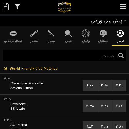
پیش بینی ورزشی
فوتبال
بسکتبال
والیبال
تنیس
بیسبال
هندبال
فوتبال آمریکایی
World
Friendly Club Matches
۱۹:۰۰
Olympique Marseille
۲.۶۰
۳.۵۰
۲.۳۱
Athletic Bilbao
۲۲:۱۵
Frosinone
۳.۳۰
۳.۲۰
۲.۰۷
SS Lazio
۲۱:۳۰
AC Parma
۱.۸۲
۳.۲۰
۳.۸۰