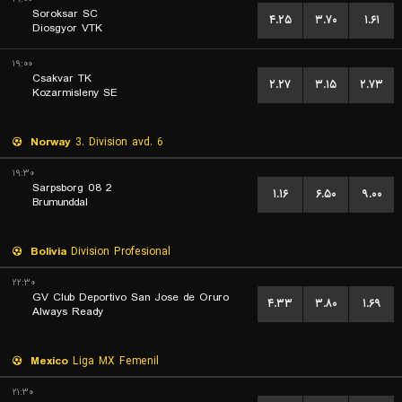
Soroksar SC
۴.۲۵
۳.۷۰
۱.۶۱
Diosgyor VTK
۱۹:۰۰
Csakvar TK
۲.۲۷
۳.۱۵
۲.۷۳
Kozarmisleny SE
Norway
3. Division avd. 6
۱۹:۳۰
Sarpsborg 08 2
۱.۱۶
۶.۵۰
۹.۰۰
Brumunddal
Bolivia
Division Profesional
۲۲:۳۰
GV Club Deportivo San Jose de Oruro
۴.۳۳
۳.۸۰
۱.۶۹
Always Ready
Mexico
Liga MX Femenil
۲۱:۳۰