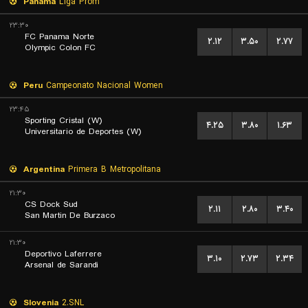
Panama
Liga Prom
۲۳:۳۰
FC Panama Norte
۲.۱۲
۳.۵۰
۲.۷۷
Olympic Colon FC
Peru
Campeonato Nacional Women
۲۳:۴۵
Sporting Cristal (W)
۴.۲۵
۳.۸۰
۱.۶۳
Universitario de Deportes (W)
Argentina
Primera B Metropolitana
۲۱:۳۰
CS Dock Sud
۲.۱۱
۲.۸۰
۳.۴۰
San Martin De Burzaco
۲۱:۳۰
Deportivo Laferrere
۳.۱۰
۲.۷۳
۲.۳۴
Arsenal de Sarandi
Slovenia
2.SNL