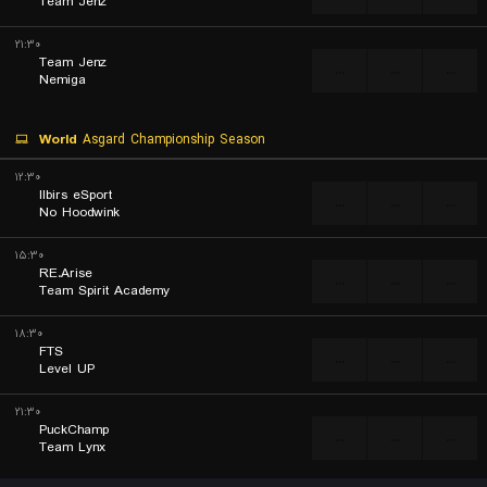
Team Jenz
۲۱:۳۰
Team Jenz
...
...
...
Nemiga
World
Asgard Championship Season
۱۲:۳۰
Ilbirs eSport
...
...
...
No Hoodwink
۱۵:۳۰
RE.Arise
...
...
...
Team Spirit Academy
۱۸:۳۰
FTS
...
...
...
Level UP
۲۱:۳۰
PuckChamp
...
...
...
Team Lynx