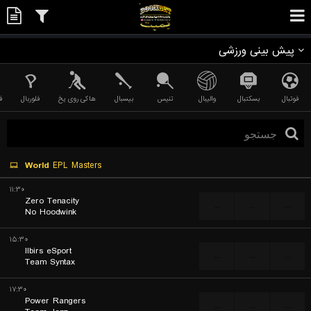
پیش بینی ورزشی
فوتبال
بسکتبال
والیبال
تنیس
بیسبال
هاکی روی یخ
فلوربال
ف
World
EPL Masters
۱۱:۳۰
Zero Tenacity
...
...
...
No Hoodwink
۱۵:۳۰
Ilbirs eSport
...
...
...
Team Syntax
۱۷:۳۰
Power Rangers
...
...
...