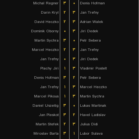
Michal Regner
۳
۰
Denis Hofman
Darin Kryl
۲
۳
Jan Trefny
David Heczko
۲
۳
Adrian Walek
Dominik Oborny
۰
۳
Jiri Dedek
Martin Sychra
۳
۰
Petr Sebera
Marcel Heczko
۲
۳
Jan Trefny
Jan Trefny
۰
۳
Jiri Dedek
Plachy Jiri
۱
۳
Vladimir Postelt
Denis Hofman
۳
۲
Petr Sebera
Jan Trefny
۱
۳
Marcel Heczko
Marcel Pikous
۱
۳
Martin Sychra
Daniel Unzeitig
۳
۰
Lukas Martinak
Jan Pleskot
۳
۲
Havel Ladislav
Martin Stefek
۲
۳
Julius Didi
Miroslav Barta
۳
۱
Lubor Sulava