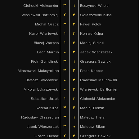
Cichocki Aleksander
۳
۱
Buczynski Witold
Wisniewski Bartlomiej
۲
۳
Golaszewski Kuba
Michal Oracz
۳
۲
Pawel Polok
Karol Wisniewski
۱
۳
Konrad Kulpa
Blazej Warpas
۱
۳
Maciej Sinicki
Lach Marcin
۰
۳
Jacek Wieczerzak
Piotr Gumulinski
۳
۱
Grzegorz Sawicki
Miastowski Maksymilian
۳
۲
Petas Kacper
Bartosz Kwodawski
۰
۳
Radoslaw Malinowski
Mikolaj Lukaszewski
۰
۳
Wisniewski Bartlomiej
Sebastian Juzek
۱
۳
Cichocki Aleksander
Konrad Kulpa
۳
۲
Maciej Domin
Radoslaw Chrzescian
۳
۱
Mateusz Trela
Jacek Wieczerzak
۳
۰
Mateusz Sikon
Oracz Lukasz
۲
۳
Grzegorz Sawicki