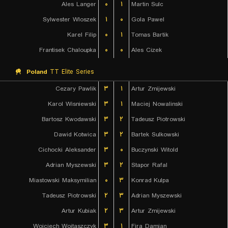
Ales Langer
۰
۱
Martin Sulc
Sylwester Wloszek
۱
۰
Gola Pawel
Karel Filip
۰
۱
Tomas Bartik
Frantisek Chaloupka
۰
۰
Ales Cizek
Poland
TT Elite Series
Cezary Pawlik
۳
۱
Artur Zmijewski
Karol Wisniewski
۳
۱
Maciej Nowalinski
Bartosz Kwodawski
۳
۲
Tadeusz Piotrowski
Dawid Kotwica
۳
۲
Bartek Sulkowski
Cichocki Aleksander
۳
۰
Buczynski Witold
Adrian Myszewski
۳
۲
Stapor Rafal
Miastowski Maksymilian
۰
۳
Konrad Kulpa
Tadeusz Piotrowski
۲
۳
Adrian Myszewski
Artur Kubiak
۲
۳
Artur Zmijewski
Wojciech Wojtaszczyk
۳
۱
Fira Damian