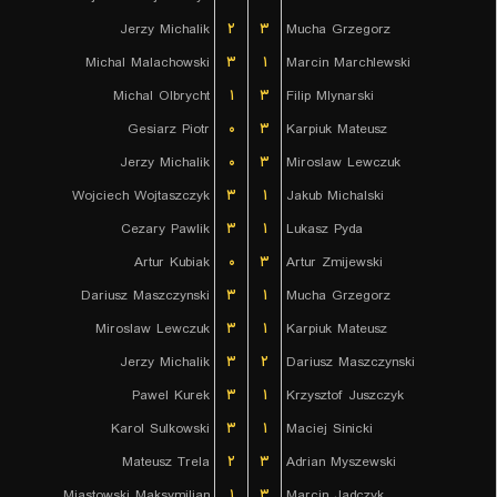
Jerzy Michalik
۲
۳
Mucha Grzegorz
Michal Malachowski
۳
۱
Marcin Marchlewski
Michal Olbrycht
۱
۳
Filip Mlynarski
Gesiarz Piotr
۰
۳
Karpiuk Mateusz
Jerzy Michalik
۰
۳
Miroslaw Lewczuk
Wojciech Wojtaszczyk
۳
۱
Jakub Michalski
Cezary Pawlik
۳
۱
Lukasz Pyda
Artur Kubiak
۰
۳
Artur Zmijewski
Dariusz Maszczynski
۳
۱
Mucha Grzegorz
Miroslaw Lewczuk
۳
۱
Karpiuk Mateusz
Jerzy Michalik
۳
۲
Dariusz Maszczynski
Pawel Kurek
۳
۱
Krzysztof Juszczyk
Karol Sulkowski
۳
۱
Maciej Sinicki
Mateusz Trela
۲
۳
Adrian Myszewski
Miastowski Maksymilian
۱
۳
Marcin Jadczyk