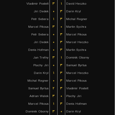
Vladimir Postelt
۳
۱
David Heczko
Jiri Dedek
۰
۳
Darin Kryl
Petr Sebera
۱
۳
Michal Regner
Marcel Pikous
۳
۰
Martin Sychra
Petr Sebera
۰
۳
Marcel Pikous
Jiri Dedek
۰
۳
Marcel Heczko
Denis Hofman
۰
۳
Martin Sychra
Jan Trefny
۳
۱
Dominik Oborny
Plachy Jiri
۰
۳
Samuel Byrtus
Darin Kryl
۱
۳
Marcel Heczko
Michal Regner
۰
۳
Marcel Pikous
Samuel Byrtus
۲
۳
Vladimir Postelt
Adrian Walek
۳
۰
Plachy Jiri
Marcel Pikous
۱
۳
Denis Hofman
Dominik Oborny
۳
۰
Darin Kryl