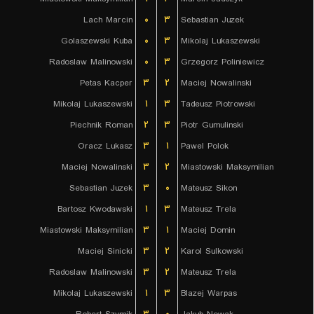
Lach Marcin
۰
۳
Sebastian Juzek
Golaszewski Kuba
۰
۳
Mikolaj Lukaszewski
Radoslaw Malinowski
۰
۳
Grzegorz Poliniewicz
Petas Kacper
۳
۲
Maciej Nowalinski
Mikolaj Lukaszewski
۱
۳
Tadeusz Piotrowski
Piechnik Roman
۲
۳
Piotr Gumulinski
Oracz Lukasz
۳
۱
Pawel Polok
Maciej Nowalinski
۳
۲
Miastowski Maksymilian
Sebastian Juzek
۳
۰
Mateusz Sikon
Bartosz Kwodawski
۱
۳
Mateusz Trela
Miastowski Maksymilian
۳
۱
Maciej Domin
Maciej Sinicki
۳
۲
Karol Sulkowski
Radoslaw Malinowski
۳
۲
Mateusz Trela
Mikolaj Lukaszewski
۱
۳
Blazej Warpas