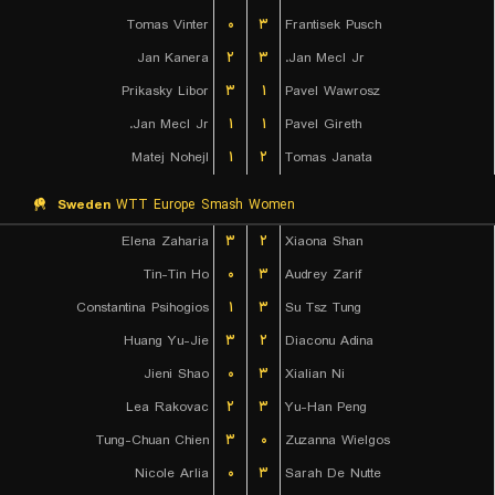
Tomas Vinter
۰
۳
Frantisek Pusch
Jan Kanera
۲
۳
Jan Mecl Jr.
Prikasky Libor
۳
۱
Pavel Wawrosz
Jan Mecl Jr.
۱
۱
Pavel Gireth
Matej Nohejl
۱
۲
Tomas Janata
Sweden
WTT Europe Smash Women
Elena Zaharia
۳
۲
Xiaona Shan
Tin-Tin Ho
۰
۳
Audrey Zarif
Constantina Psihogios
۱
۳
Su Tsz Tung
Huang Yu-Jie
۳
۲
Diaconu Adina
Jieni Shao
۰
۳
Xialian Ni
Lea Rakovac
۲
۳
Yu-Han Peng
Tung-Chuan Chien
۳
۰
Zuzanna Wielgos
Nicole Arlia
۰
۳
Sarah De Nutte