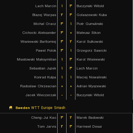
Lach Marcin
۱
۳
Buczynski Witold
Blazej Warpas
۲
۳
Golaszewski Kuba
Michal Oracz
۳
۱
Piotr Gumulinski
Cichocki Aleksander
۳
۰
Mateusz Sikon
Wisniewski Bartlomiej
۳
۲
Karol Sulkowski
Pawel Polok
۳
۱
Grzegorz Sawicki
Miastowski Maksymilian
۱
۳
Karol Wisniewski
Sebastian Juzek
۱
۳
Lach Marcin
Konrad Kulpa
۱
۱
Maciej Nowalinski
Radoslaw Chrzescian
۰
۰
Adrian Myszewski
Jacek Wieczerzak
-
-
Buczynski Witold
Sweden
WTT Europe Smash
Cheng-Jui Kao
۳
۲
Marek Badowski
Tom Jarvis
۲
۳
Harmeet Desai