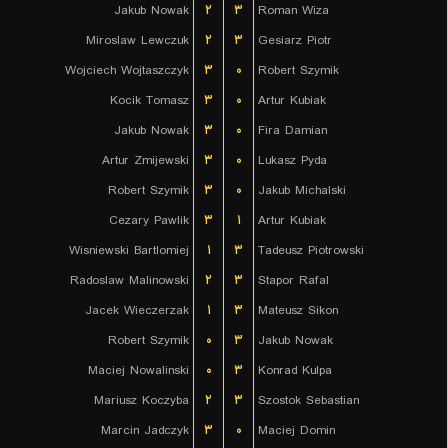
Jakub Nowak
۲
۳
Roman Wiza
Miroslaw Lewczuk
۲
۳
Gesiarz Piotr
Wojciech Wojtaszczyk
۳
۰
Robert Szymik
Kocik Tomasz
۳
۰
Artur Kubiak
Jakub Nowak
۳
۰
Fira Damian
Artur Zmijewski
۳
۰
Lukasz Pyda
Robert Szymik
۳
۰
Jakub Michalski
Cezary Pawlik
۳
۱
Artur Kubiak
Wisniewski Bartlomiej
۱
۳
Tadeusz Piotrowski
Radoslaw Malinowski
۲
۳
Stapor Rafal
Jacek Wieczerzak
۱
۳
Mateusz Sikon
Robert Szymik
۰
۳
Jakub Nowak
Maciej Nowalinski
۰
۳
Konrad Kulpa
Mariusz Koczyba
۲
۳
Szostok Sebastian
Marcin Jadczyk
۳
۰
Maciej Domin