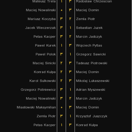
Mateusz Trela
۱
۳
Radoslaw Chrzescian
Maciej Nowalinski
۰
۳
Maciej Domin
Mariusz Koczyba
۳
۲
Zemla Piotr
Jacek Wieczerzak
۳
۱
Sebastian Juzek
Petas Kacper
۳
۲
Marcin Jadczyk
Pawel Kurek
۱
۳
Wojciech Pytlas
Pawel Polok
۳
۱
Grzegorz Sawicki
Maciej Sinicki
۲
۳
Tadeusz Piotrowski
Konrad Kulpa
۲
۳
Maciej Domin
Karol Sulkowski
۲
۳
Mikolaj Lukaszewski
Grzegorz Poliniewicz
۳
۱
Adrian Myszewski
Maciej Nowalinski
۳
۲
Marcin Jadczyk
Miastowski Maksymilian
۰
۳
Maciej Domin
Zemla Piotr
۳
۱
Krzysztof Juszczyk
Petas Kacper
۱
۳
Konrad Kulpa