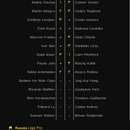
Andrej Gacina
۱
۳
Connor Green
Martin Allegro
۲
۳
Cedric Nuytinck
Dimitrije Levajac
۳
۰
Ovidiu Ionescu
Deni Kozul
۰
۰
Andreas Levenko
Marcos Freitas
۰
۳
Iulian Chirita
Ivor Ban
۰
۳
Vladislav Ursu
Quek Izaac
۳
۱
Liam Pitchford
Payas Jain
۰
۳
Maciej Kubik
Nikita Artemenko
۲
۲
Alvaro Robles
Baldwin Ho Wah Chan
-
-
Jing-Kai Hung
Ricardo Walther
-
-
Gyuhyeon Park
Wim Verdonschot
-
-
Teodoro Guilherme
Edward Ly
-
-
Csaba Andras
Samuel Walker
-
-
Milosz Redzimski
Russia
Liga Pro