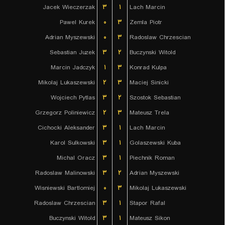
Jacek Wieczerzak
۳
۱
Lach Marcin
Pawel Kurek
۰
۳
Zemla Piotr
Adrian Myszewski
۰
۳
Radoslaw Chrzescian
Sebastian Juzek
۳
۲
Buczynski Witold
Marcin Jadczyk
۱
۳
Konrad Kulpa
Mikolaj Lukaszewski
۲
۳
Maciej Sinicki
Wojciech Pytlas
۳
۲
Szostok Sebastian
Grzegorz Poliniewicz
۲
۳
Mateusz Trela
Cichocki Aleksander
۳
۱
Lach Marcin
Karol Sulkowski
۳
۱
Golaszewski Kuba
Michal Oracz
۳
۱
Piechnik Roman
Radoslaw Malinowski
۳
۲
Adrian Myszewski
Wisniewski Bartlomiej
۰
۳
Mikolaj Lukaszewski
Radoslaw Chrzescian
۳
۱
Stapor Rafal
Buczynski Witold
۳
۱
Mateusz Sikon