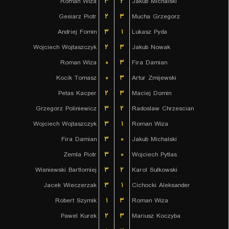
Roman Wiza
۳
۲
Jakub Michalski
Gesiarz Piotr
۲
۳
Mucha Grzegorz
Andriej Fomin
۳
۱
Lukasz Pyda
Wojciech Wojtaszczyk
۲
۳
Jakub Nowak
Roman Wiza
۰
۳
Fira Damian
Kocik Tomasz
۰
۳
Artur Zmijewski
Petas Kacper
۲
۳
Maciej Domin
Grzegorz Poliniewicz
۳
۲
Radoslaw Chrzescian
Wojciech Wojtaszczyk
۳
۱
Roman Wiza
Fira Damian
۳
۰
Jakub Michalski
Zemla Piotr
۳
۰
Wojciech Pytlas
Wisniewski Bartlomiej
۳
۲
Karol Sulkowski
Jacek Wieczerzak
۳
۱
Cichocki Aleksander
Robert Szymik
۱
۳
Roman Wiza
Pawel Kurek
۲
۳
Mariusz Koczyba