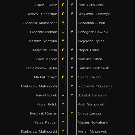
Oracz Lukasz
۲
۳
Piotr Gumulinski
Szostok Sebastian
۲
۳
Krzysztof Juszczyk
Cichocki Aleksander
۳
۱
Sebastian Juzek
Piechnik Roman
۰
۳
Grzegorz Sawicki
Mariusz Koczyba
۳
۱
Wojciech Pytlas
Mateusz Trela
۲
۳
Stapor Rafal
Lach Marcin
۲
۳
Mateusz Sikon
Golaszewski Kuba
۱
۳
Tadeusz Piotrowski
Michal Oracz
۲
۳
Oracz Lukasz
Radoslaw Malinowski
۱
۳
Radoslaw Chrzescian
Pawel Kurek
۰
۳
Szostok Sebastian
Pawel Polok
۳
۱
Piotr Gumulinski
Piechnik Roman
۰
۳
Oracz Lukasz
Petas Kacper
۳
۱
Maciej Nowalinski
Radoslaw Malinowski
۳
۱
Adrian Myszewski