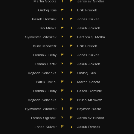
Martin Sobota
۱
۳
Jaroslav Sindler
Ondrej Kus
۳
۱
Erik Precek
Pasek Dominik
۱
۳
Jonas Kulveit
Jan Muska
۳
۱
Jakub Joksch
Sylwester Wloszek
۲
۳
Bartlomiej Molka
Bruno Mrowetz
۰
۳
Erik Precek
Dominik Tichy
۳
۰
Jonas Kulveit
Tomas Bartik
۲
۳
Jakub Joksch
Vojtech Konvicka
۲
۳
Ondrej Kus
Patrik Jokiel
۳
۰
Martin Sobota
Dominik Tichy
۳
۰
Pasek Dominik
Vojtech Konvicka
۲
۳
Bruno Mrowetz
Sylwester Wloszek
۱
۳
Szymon Radlo
Tomas Ogrocki
۲
۳
Jaroslav Sindler
Jonas Kulveit
۳
۰
Jakub Dvorak