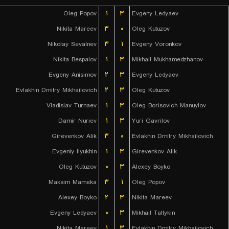
Oleg Popov
۱
۳
Evgeny Ledyaev
Nikita Mareev
۳
۰
Oleg Kutuzov
Nikolay Sevalnev
۳
۱
Evgeny Voronkov
Nikita Bespalov
۱
۳
Mikhail Mukhamedzhanov
Evgeny Anisimov
۲
۳
Evgeny Ledyaev
Evlakhin Dmitry Mikhailovich
۲
۳
Oleg Kutuzov
Vladislav Turnaev
۱
۳
Oleg Borisovich Manuylov
Damir Nuriev
۱
۳
Yuri Gavrilov
Girevenkov Alik
۳
۰
Evlakhin Dmitry Mikhailovich
Evgeniy Ilyukhin
۱
۳
Girevenkov Alik
Oleg Kutuzov
۰
۳
Alexey Boyko
Maksim Mameka
۳
۱
Oleg Popov
Alexey Boyko
۲
۳
Nikita Mareev
Evgeny Ledyaev
۰
۳
Mikhail Taltykin
Nikita Mareev
۱
۳
Evlakhin Dmitry Mikhailovich