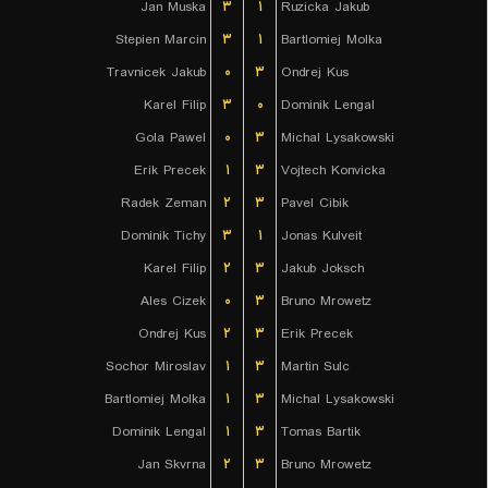
Jan Muska
۳
۱
Ruzicka Jakub
Stepien Marcin
۳
۱
Bartlomiej Molka
Travnicek Jakub
۰
۳
Ondrej Kus
Karel Filip
۳
۰
Dominik Lengal
Gola Pawel
۰
۳
Michal Lysakowski
Erik Precek
۱
۳
Vojtech Konvicka
Radek Zeman
۲
۳
Pavel Cibik
Dominik Tichy
۳
۱
Jonas Kulveit
Karel Filip
۲
۳
Jakub Joksch
Ales Cizek
۰
۳
Bruno Mrowetz
Ondrej Kus
۲
۳
Erik Precek
Sochor Miroslav
۱
۳
Martin Sulc
Bartlomiej Molka
۱
۳
Michal Lysakowski
Dominik Lengal
۱
۳
Tomas Bartik
Jan Skvrna
۲
۳
Bruno Mrowetz