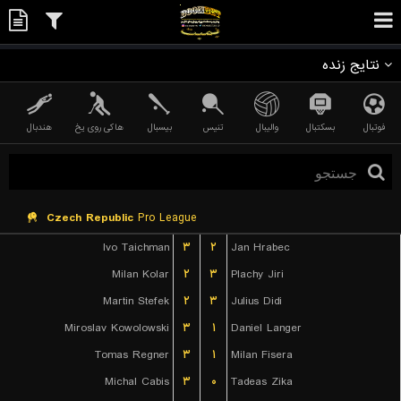
نتایج زنده
فوتبال
بسکتبال
والیبال
تنیس
بیسبال
هاکی روی یخ
هندبال
Czech Republic
Pro League
Ivo Taichman
۳
۲
Jan Hrabec
Milan Kolar
۲
۳
Plachy Jiri
Martin Stefek
۲
۳
Julius Didi
Miroslav Kowolowski
۳
۱
Daniel Langer
Tomas Regner
۳
۱
Milan Fisera
Michal Cabis
۳
۰
Tadeas Zika