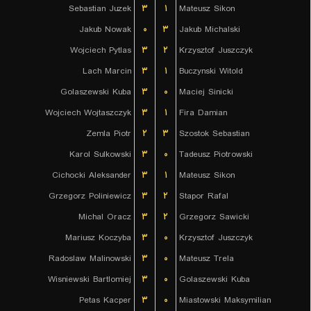
Sebastian Juzek
۳
۱
Mateusz Sikon
Jakub Nowak
۰
۳
Jakub Michalski
Wojciech Pytlas
۳
۲
Krzysztof Juszczyk
Lach Marcin
۳
۱
Buczynski Witold
Golaszewski Kuba
۳
۰
Maciej Sinicki
Wojciech Wojtaszczyk
۳
۱
Fira Damian
Zemla Piotr
۲
۳
Szostok Sebastian
Karol Sulkowski
۳
۰
Tadeusz Piotrowski
Cichocki Aleksander
۳
۱
Mateusz Sikon
Grzegorz Poliniewicz
۳
۲
Stapor Rafal
Michal Oracz
۳
۲
Grzegorz Sawicki
Mariusz Koczyba
۳
۰
Krzysztof Juszczyk
Radoslaw Malinowski
۳
۰
Mateusz Trela
Wisniewski Bartlomiej
۳
۰
Golaszewski Kuba
Petas Kacper
۳
۰
Miastowski Maksymilian