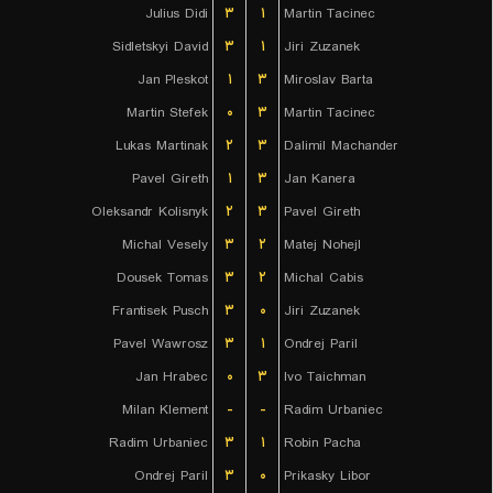
Julius Didi
۳
۱
Martin Tacinec
Sidletskyi David
۳
۱
Jiri Zuzanek
Jan Pleskot
۱
۳
Miroslav Barta
Martin Stefek
۰
۳
Martin Tacinec
Lukas Martinak
۲
۳
Dalimil Machander
Pavel Gireth
۱
۳
Jan Kanera
Oleksandr Kolisnyk
۲
۳
Pavel Gireth
Michal Vesely
۳
۲
Matej Nohejl
Dousek Tomas
۳
۲
Michal Cabis
Frantisek Pusch
۳
۰
Jiri Zuzanek
Pavel Wawrosz
۳
۱
Ondrej Paril
Jan Hrabec
۰
۳
Ivo Taichman
Milan Klement
-
-
Radim Urbaniec
Radim Urbaniec
۳
۱
Robin Pacha
Ondrej Paril
۳
۰
Prikasky Libor