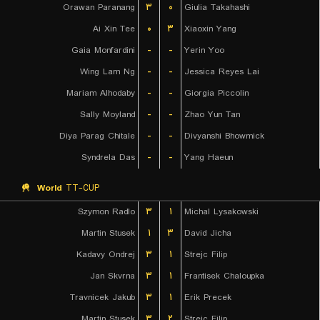
Orawan Paranang
۳
۰
Giulia Takahashi
Ai Xin Tee
۰
۳
Xiaoxin Yang
Gaia Monfardini
-
-
Yerin Yoo
Wing Lam Ng
-
-
Jessica Reyes Lai
Mariam Alhodaby
-
-
Giorgia Piccolin
Sally Moyland
-
-
Zhao Yun Tan
Diya Parag Chitale
-
-
Divyanshi Bhowmick
Syndrela Das
-
-
Yang Haeun
World
TT-CUP
Szymon Radlo
۳
۱
Michal Lysakowski
Martin Stusek
۱
۳
David Jicha
Kadavy Ondrej
۳
۱
Strejc Filip
Jan Skvrna
۳
۱
Frantisek Chaloupka
Travnicek Jakub
۳
۱
Erik Precek
Martin Stusek
۳
۲
Strejc Filip