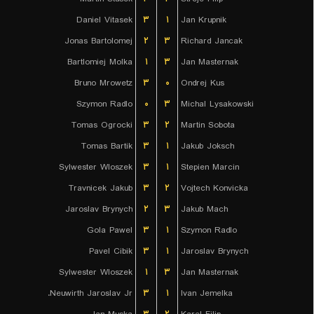
Daniel Vitasek
۳
۱
Jan Krupnik
Jonas Bartolomej
۲
۳
Richard Jancak
Bartlomiej Molka
۱
۳
Jan Masternak
Bruno Mrowetz
۳
۰
Ondrej Kus
Szymon Radlo
۰
۳
Michal Lysakowski
Tomas Ogrocki
۳
۲
Martin Sobota
Tomas Bartik
۳
۱
Jakub Joksch
Sylwester Wloszek
۳
۱
Stepien Marcin
Travnicek Jakub
۳
۲
Vojtech Konvicka
Jaroslav Brynych
۲
۳
Jakub Mach
Gola Pawel
۳
۱
Szymon Radlo
Pavel Cibik
۳
۱
Jaroslav Brynych
Sylwester Wloszek
۱
۳
Jan Masternak
Neuwirth Jaroslav Jr.
۳
۱
Ivan Jemelka