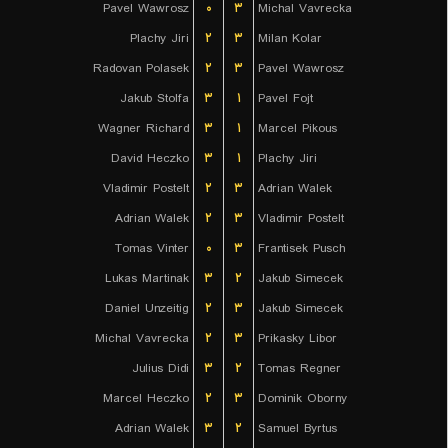
Pavel Wawrosz
۰
۳
Michal Vavrecka
Plachy Jiri
۲
۳
Milan Kolar
Radovan Polasek
۲
۳
Pavel Wawrosz
Jakub Stolfa
۳
۱
Pavel Fojt
Wagner Richard
۳
۱
Marcel Pikous
David Heczko
۳
۱
Plachy Jiri
Vladimir Postelt
۲
۳
Adrian Walek
Adrian Walek
۲
۳
Vladimir Postelt
Tomas Vinter
۰
۳
Frantisek Pusch
Lukas Martinak
۳
۲
Jakub Simecek
Daniel Unzeitig
۲
۳
Jakub Simecek
Michal Vavrecka
۲
۳
Prikasky Libor
Julius Didi
۳
۲
Tomas Regner
Marcel Heczko
۲
۳
Dominik Oborny
Adrian Walek
۳
۲
Samuel Byrtus