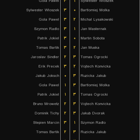
Gola Pawel
۳
۱
Sylwester Wloszek
Sylwester Wloszek
۳
۰
Bartlomiej Molka
Gola Pawel
۳
۲
Michal Lysakowski
Szymon Radlo
۳
۱
Jan Masternak
Patrik Jokiel
۳
۰
Martin Sobota
Tomas Bartik
۳
۲
Jan Muska
Jaroslav Sindler
۲
۳
Tomas Ogrocki
Erik Precek
۳
۲
Vojtech Konvicka
Jakub Joksch
۰
۳
Ruzicka Jakub
Gola Pawel
۱
۳
Bartlomiej Molka
Patrik Jokiel
۱
۳
Tomas Ogrocki
Bruno Mrowetz
۲
۳
Vojtech Konvicka
Dominik Tichy
۲
۳
Jakub Dvorak
Stepien Marcin
۳
۱
Szymon Radlo
Tomas Bartik
۲
۳
Ruzicka Jakub