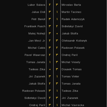
Lubor Sulava
۲
۳
Miroslav Barta
Julius Didi
۳
۱
Martin Tacinec
Petr Banot
۳
۱
Radek Adamczyk
Frantisek Pusch
۳
۲
Sidletskyi David
Matej Nohejl
۳
۰
Jakub Stolfa
Jan Mecl Jr.
۲
۳
Oleksandr Kolisnyk
Michal Cabis
۳
۲
Radovan Polasek
Pavel Wawrosz
۲
۳
Ondrej Paril
Tomas Janata
۱
۳
Michal Vesely
Tadeas Zika
۰
۳
Dousek Tomas
Jiri Zuzanek
۳
۱
Tomas Vinter
Jakub Stolfa
۲
۳
Tomas Janata
Radovan Polasek
۳
۱
Tadeas Zika
Sidletskyi David
۲
۳
Jiri Zuzanek
Ondrej Paril
۳
۱
Michal Vavrecka