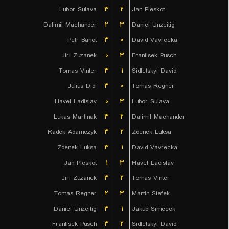
Lubor Sulava
۳
۲
Jan Pleskot
Dalimil Machander
۲
۳
Daniel Unzeitig
Petr Banot
۳
۰
David Vavrecka
Jiri Zuzanek
۰
۳
Frantisek Pusch
Tomas Vinter
۳
۱
Sidletskyi David
Julius Didi
۳
۰
Tomas Regner
Havel Ladislav
۰
۳
Lubor Sulava
Lukas Martinak
۳
۲
Dalimil Machander
Radek Adamczyk
۳
۲
Zdenek Luksa
Zdenek Luksa
۳
۱
David Vavrecka
Jan Pleskot
۱
۳
Havel Ladislav
Jiri Zuzanek
۳
۲
Tomas Vinter
Tomas Regner
۲
۳
Martin Stefek
Daniel Unzeitig
۳
۱
Jakub Simecek
Frantisek Pusch
۳
۲
Sidletskyi David