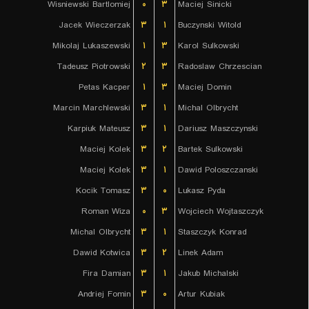
Wisniewski Bartlomiej
۰
۳
Maciej Sinicki
Jacek Wieczerzak
۳
۱
Buczynski Witold
Mikolaj Lukaszewski
۱
۳
Karol Sulkowski
Tadeusz Piotrowski
۲
۳
Radoslaw Chrzescian
Petas Kacper
۱
۳
Maciej Domin
Marcin Marchlewski
۳
۱
Michal Olbrycht
Karpiuk Mateusz
۳
۱
Dariusz Maszczynski
Maciej Kolek
۳
۲
Bartek Sulkowski
Maciej Kolek
۳
۱
Dawid Poloszczanski
Kocik Tomasz
۳
۰
Lukasz Pyda
Roman Wiza
۰
۳
Wojciech Wojtaszczyk
Michal Olbrycht
۳
۱
Staszczyk Konrad
Dawid Kotwica
۳
۲
Linek Adam
Fira Damian
۳
۱
Jakub Michalski
Andriej Fomin
۳
۰
Artur Kubiak