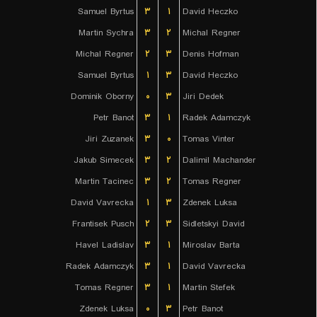
Samuel Byrtus
۳
۱
David Heczko
Martin Sychra
۳
۲
Michal Regner
Michal Regner
۲
۳
Denis Hofman
Samuel Byrtus
۱
۳
David Heczko
Dominik Oborny
۰
۳
Jiri Dedek
Petr Banot
۳
۱
Radek Adamczyk
Jiri Zuzanek
۳
۰
Tomas Vinter
Jakub Simecek
۳
۲
Dalimil Machander
Martin Tacinec
۳
۲
Tomas Regner
David Vavrecka
۱
۳
Zdenek Luksa
Frantisek Pusch
۲
۳
Sidletskyi David
Havel Ladislav
۳
۱
Miroslav Barta
Radek Adamczyk
۳
۱
David Vavrecka
Tomas Regner
۳
۱
Martin Stefek
Zdenek Luksa
۰
۳
Petr Banot