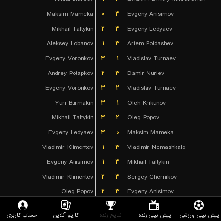
Maksim Mameka
۰
۳
Evgeny Anisimov
Mikhail Taltykin
۲
۳
Evgeny Ledyaev
Aleksey Lobanov
۱
۳
Artem Poidashev
Evgeny Voronkov
۳
۱
Vladislav Turnaev
Andrey Potapkov
۲
۳
Damir Nuriev
Evgeny Voronkov
۳
۲
Vladislav Turnaev
Yuri Burmakin
۳
۱
Oleh Krikunov
Mikhail Taltykin
۳
۲
Oleg Popov
Evgeny Ledyaev
۳
۰
Maksim Mameka
Vladimir Klimentev
۱
۳
Vladimir Nemashkalo
Evgeny Anisimov
۱
۳
Mikhail Taltykin
Vladimir Klimentev
۲
۳
Sergey Chernikov
Oleg Popov
۲
۳
Evgeny Anisimov
Mikhail Taltykin
۰
۳
Maksim Mameka
پیش بینی ورزشی
پیش بینی زنده
نتایج زنده
کازینو آنلاین
حساب کاربری