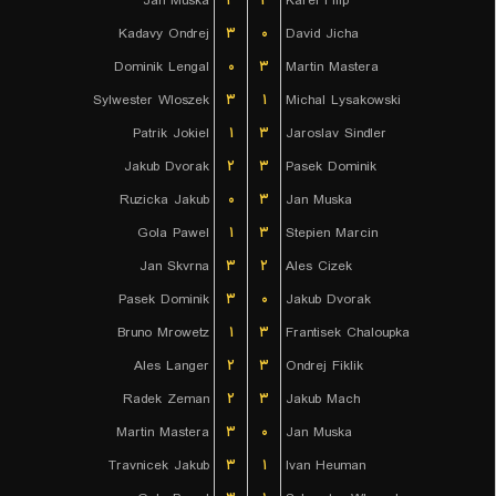
Jan Muska
۳
۲
Karel Filip
Kadavy Ondrej
۳
۰
David Jicha
Dominik Lengal
۰
۳
Martin Mastera
Sylwester Wloszek
۳
۱
Michal Lysakowski
Patrik Jokiel
۱
۳
Jaroslav Sindler
Jakub Dvorak
۲
۳
Pasek Dominik
Ruzicka Jakub
۰
۳
Jan Muska
Gola Pawel
۱
۳
Stepien Marcin
Jan Skvrna
۳
۲
Ales Cizek
Pasek Dominik
۳
۰
Jakub Dvorak
Bruno Mrowetz
۱
۳
Frantisek Chaloupka
Ales Langer
۲
۳
Ondrej Fiklik
Radek Zeman
۲
۳
Jakub Mach
Martin Mastera
۳
۰
Jan Muska
Travnicek Jakub
۳
۱
Ivan Heuman