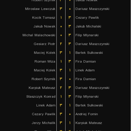
Robert Szymik
۳
۰
Jakub Nowak
Miroslaw Lewczuk
۳
۰
Dariusz Maszczynski
Kocik Tomasz
۱
۳
Cezary Pawlik
Jakub Nowak
۰
۳
Jakub Michalski
Michal Malachowski
۰
۳
Filip Mlynarski
Gesiarz Piotr
۲
۳
Dariusz Maszczynski
Maciej Kolek
۳
۱
Bartek Sulkowski
Roman Wiza
۱
۳
Fira Damian
Maciej Kolek
۳
۱
Linek Adam
Robert Szymik
۳
۰
Fira Damian
Karpiuk Mateusz
۲
۳
Dariusz Maszczynski
Staszczyk Konrad
۱
۳
Filip Mlynarski
Linek Adam
۳
۱
Bartek Sulkowski
Cezary Pawlik
۳
۰
Andriej Fomin
Jerzy Michalik
۳
۱
Karpiuk Mateusz