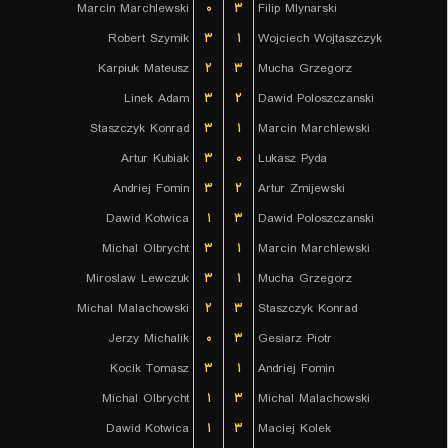
Marcin Marchlewski
۰
۳
Filip Mlynarski
Robert Szymik
۳
۱
Wojciech Wojtaszczyk
Karpiuk Mateusz
۲
۳
Mucha Grzegorz
Linek Adam
۳
۲
Dawid Poloszczanski
Staszczyk Konrad
۳
۱
Marcin Marchlewski
Artur Kubiak
۳
۰
Lukasz Pyda
Andriej Fomin
۳
۲
Artur Zmijewski
Dawid Kotwica
۱
۳
Dawid Poloszczanski
Michal Olbrycht
۳
۱
Marcin Marchlewski
Miroslaw Lewczuk
۳
۱
Mucha Grzegorz
Michal Malachowski
۲
۳
Staszczyk Konrad
Jerzy Michalik
۰
۳
Gesiarz Piotr
Kocik Tomasz
۳
۱
Andriej Fomin
Michal Olbrycht
۱
۳
Michal Malachowski
Dawid Kotwica
۱
۳
Maciej Kolek